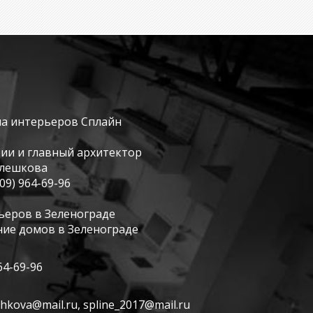
на интерьеров Сплайн
дии и главный архитектор
елешкова
909) 964-69-96
ьеров в Зеленограде
ие домов в Зеленограде
64-69-96
shkova@mail.ru
,
spline_2017@mail.ru