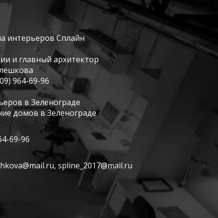
на интерьеров Сплайн
дии и главный архитектор
елешкова
909) 964-69-96
ьеров в Зеленограде
ие домов в Зеленограде
64-69-96
shkova@mail.ru
,
spline_2017@mail.ru