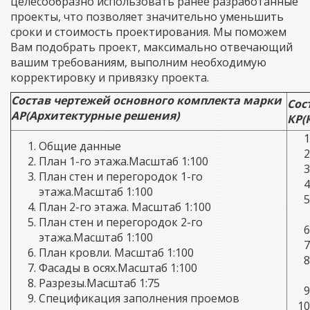
целесообразно использовать ранее разработанные
проекты, что позволяет значительно уменьшить
сроки и стоимость проектирования. Мы поможем
Вам подобрать проект, максимально отвечающий
вашим требованиям, выполним необходимую
корректировку и привязку проекта.
Состав чертежей основного комплекта марки
Сос
АР(Архитектурные решения)
КР(
Общие данные
План 1-го этажа.Масштаб 1:100
План стен и перегородок 1-го
этажа.Масштаб 1:100
План 2-го этажа. Масштаб 1:100
План стен и перегородок 2-го
этажа.Масштаб 1:100
План кровли. Масштаб 1:100
Фасады в осях.Масштаб 1:100
Разрезы.Масштаб 1:75
Спецификация заполнения проемов