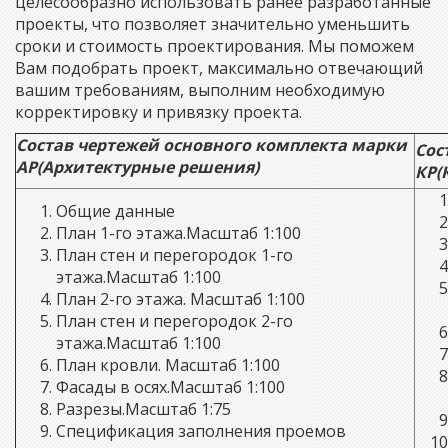
целесообразно использовать ранее разработанные
проекты, что позволяет значительно уменьшить
сроки и стоимость проектирования. Мы поможем
Вам подобрать проект, максимально отвечающий
вашим требованиям, выполним необходимую
корректировку и привязку проекта.
Состав чертежей основного комплекта марки
Сос
АР(Архитектурные решения)
КР(
Общие данные
План 1-го этажа.Масштаб 1:100
План стен и перегородок 1-го
этажа.Масштаб 1:100
План 2-го этажа. Масштаб 1:100
План стен и перегородок 2-го
этажа.Масштаб 1:100
План кровли. Масштаб 1:100
Фасады в осях.Масштаб 1:100
Разрезы.Масштаб 1:75
Спецификация заполнения проемов